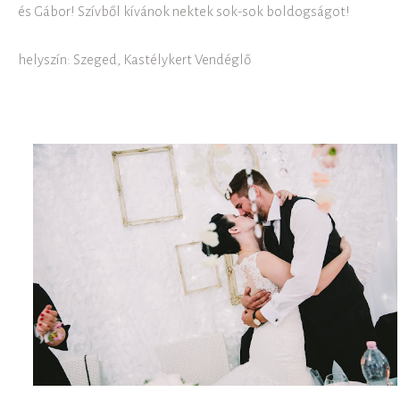
és Gábor! Szívből kívánok nektek sok-sok boldogságot!
helyszín: Szeged, Kastélykert Vendéglő