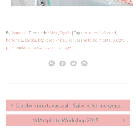
By
Wandus
| Filed under
Blog
,
Egyéb
| Tags:
2016 esküvő trend
,
hortenzia
,
kalitka
,
képkeret
,
kristály
,
lenvászon terítő
,
menta
,
pasztell
,
pink
,
pünkösdi rózsa
,
tavaszi
,
vintage
Post navigation
Geréby-kúria tavasszal – Szilvi és Isti menyegzője
VdArtphoto Workshop 2015