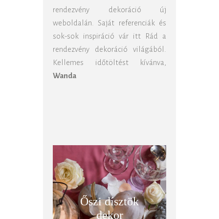
rendezvény dekoráció új
weboldalán. Saját referenciák és
sok-sok inspiráció vár itt Rád a
rendezvény dekoráció világából.
Kellemes időtöltést kívánva,
Wanda
Őszi dísztök
dekor