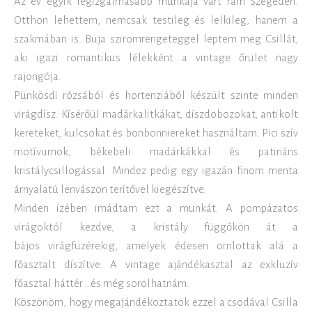
Az év egyik legizgalmasabb munkája várt rám Szegeden.
Otthon lehettem, nemcsak testileg és lelkileg, hanem a
szakmában is. Buja sziromrengeteggel leptem meg Csillát,
aki igazi romantikus lélekként a vintage őrület nagy
rajongója.
Pünkösdi rózsából és hortenziából készült szinte minden
virágdísz. Kísérőül madárkalitkákat, díszdobozokat, antikolt
kereteket, kulcsokat és bonbonniereket használtam. Pici szív
motívumok, békebeli madárkákkal és patináns
kristálycsillogással. Mindez pedig egy igazán finom menta
árnyalatú lenvászon terítővel kiegészítve.
Minden ízében imádtam ezt a munkát. A pompázatos
virágoktól kezdve, a kristály függőkön át a
bájos virágfüzérekig, amelyek édesen omlottak alá a
főasztalt díszítve. A vintage ajándékasztal az exkluzív
főasztal háttér …és még sorolhatnám.
Köszönöm, hogy megajándékoztatok ezzel a csodával Csilla