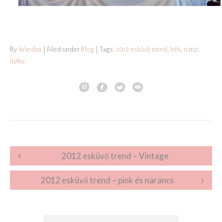
By
Wandus
| Filed under
Blog
| Tags:
2012 esküvő trend
,
kék
,
natúr
,
türkiz
Post navigation
2012 esküvő trend – Vintage
2012 esküvő trend – pink és narancs