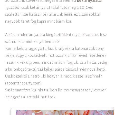
Sorozatunk következő kiegészítő eleme a
kék árnyalatai
.
Igazából csak két árnyalat található meg a 2012-es
spalettán…de ha őszinték akarunk lenni, ez a szín sokkal
nagyobb teret fog kapni mint bármikor.
A kék minden árnyalata kiegészítőként olyan kívánatos lesz
számunkra mint kenyérben a só.
Farmerkék, a ragyogó türkiz, királykék, a katonai zubbony
kékje, vagy a közkedvelt matrózcsíkjaink? Tévedhetetlenek
leszünk kék ügyben, mindet imádni fogjuk. Ez a hatás pedig
a különböző textúrájú kékek párosításával még növelhető.
Újabb ízelítő a netről…ki hogyan álmodik ezzel a színnel?
(accenttheparty.com)
Saját matrózcsíkjainkat a “korallpiros menyasszonyi csokor”
bejegyzés alatt találhatjátok.