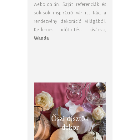
weboldalán. Saját referenciák és
sok-sok inspiráció vár itt Rád a
rendezvény dekoráció világából.
Kellemes időtöltést kívánva,
Wanda
Őszi dísztök
dekor