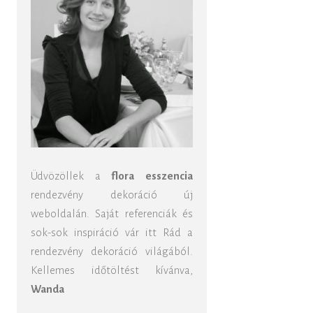
Üdvözöllek a
flora esszencia
rendezvény dekoráció új
weboldalán. Saját referenciák és
sok-sok inspiráció vár itt Rád a
rendezvény dekoráció világából.
Kellemes időtöltést kívánva,
Wanda