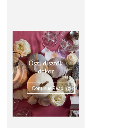
Őszi dísztök
dekor
Continue Reading