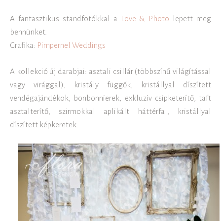
A fantasztikus standfotókkal a
Love & Photo
lepett meg
bennünket.
Grafika:
Pimpernel Weddings
A kollekció új darabjai: asztali csillár (többszínű világítással
vagy virággal), kristály függők, kristállyal díszített
vendégajándékok, bonbonnierek, exkluzív csipketerítő, taft
asztalterítő, szirmokkal aplikált háttérfal, kristállyal
díszített képkeretek.