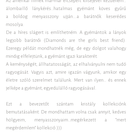
Az amerikai filmek már-már elcsépelt kliséjével kezdeném…
álombaillő lánykérés…hatalmas gyémánt köves gyűrű
a boldog menyasszony ujján….a barátnők keserédes
mosolya.
De a híres slágert is említhetném: A gyémántok a lányok
legjobb barátnői (Diamonds are the girls best friend).
Ezeregy példát mondhatnék még, de egy dolgot valahogy
mindig elfelejtünk, a gyémánt igazi karakterét.
A keménységét, állhatatosságát, az elhalványulni nem tudó
ragyogását. Vagyis azt, amire igazán vágyunk, amikor egy
életre szóló szerelmet találunk. Mert van ilyen… és ennek
jelképe a gyémánt, egyedülálló ragyogásával.
Ezt a bevezetőt szántam kristály kollekciónk
bemutatásaként. De mondhattam volna csak annyit, kedves
hölgyeim, menyasszonyaim…megérkezett a “mert
megérdemlem” kollekció:)))