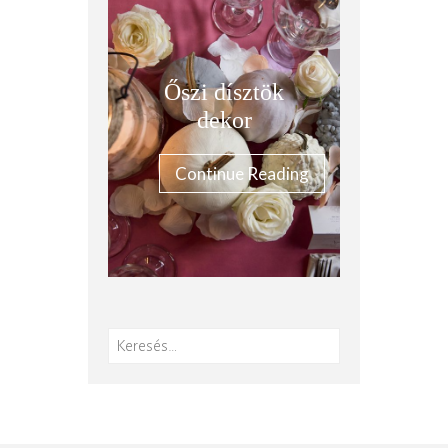
Őszi dísztök
dekor
Continue Reading
Keresés: