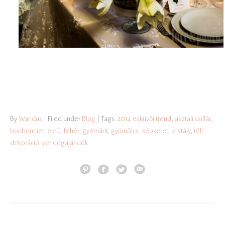
By
Wandus
| Filed under
Blog
| Tags:
2014 esküvői trend
,
asztali csillár
,
bonbonnier
,
ekrü
,
fehér
,
gyémánt
,
gyümölcs
,
képkeret
,
kristály
,
téli
dekoráció
,
vendégajándék