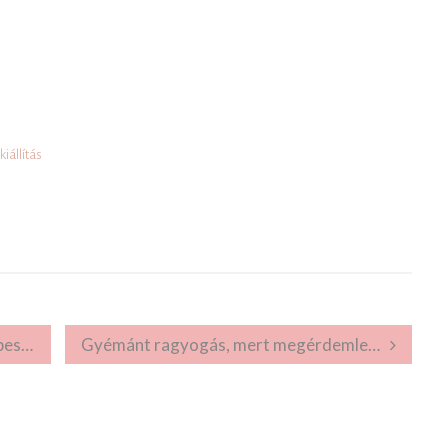
kiállítás
zpont
Gyémánt ragyogás, mert megérdemlem…