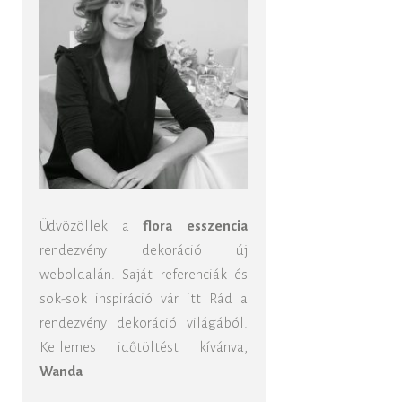
Üdvözöllek a
flora esszencia
rendezvény dekoráció új
weboldalán. Saját referenciák és
sok-sok inspiráció vár itt Rád a
rendezvény dekoráció világából.
Kellemes időtöltést kívánva,
Wanda