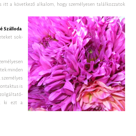
is itt a következő alkalom, hogy személyesen találkozzatok
né Szálloda
.
teket sok-
személyesen
eitek minden
 a személyes
ontaktus is
zolgáltató-
k ki ezt a