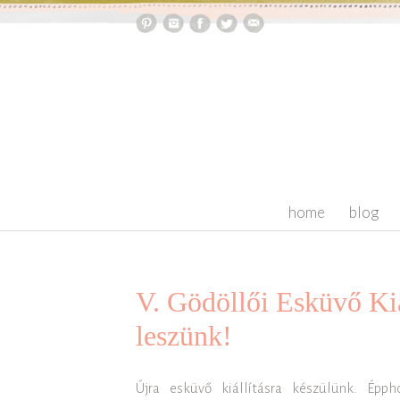
skip to content
home
blog
V. Gödöllői Esküvő Kiál
leszünk!
Újra esküvő kiállításra készülünk. Épp