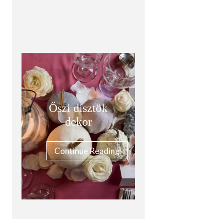
Őszi dísztök
dekor
Continue Reading