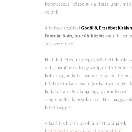
kongresszusi központ kiállítása után, már
velünk.
A helyszín ezúttal
Gödöllő, Erzsébet Király
Február 8-án, 10-18h között
várunk benne
sok szeretettel.
Ne felejtsétek, itt meggyőződhettek róla 
mit is nyújt nektek egy szolgáltató. Kérdés
kötöttség nélkül itt választ kapnak. Illetve
találkozó alkalmával egy olyan személyes k
kialakul amely alapja egy gyümölcsöző s
megrendelő kapcsolatnak. Ne hagyjáto
lehetőséget!
A kiállítás hivatalos oldalát itt találjátok.
http://godolloieskuvokiallitas.ewk.hu/