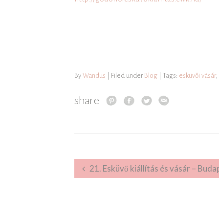
By
Wandus
| Filed under
Blog
| Tags:
esküvői vásár
,
share
Post navigation
21. Esküvő kiállítás és vásár – Budapest Kongresszusi Kö