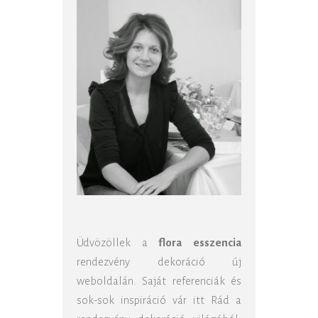
Üdvözöllek a
flora esszencia
rendezvény dekoráció új
weboldalán. Saját referenciák és
sok-sok inspiráció vár itt Rád a