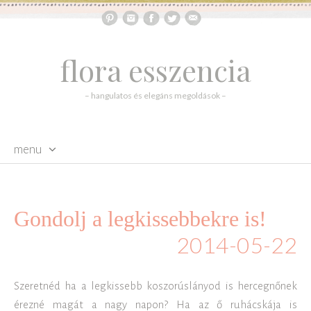
flora esszencia
– hangulatos és elegáns megoldások –
menu
skip to content
Gondolj a legkissebbekre is!
2014-05-22
Szeretnéd ha a legkissebb koszorúslányod is hercegnőnek
érezné magát a nagy napon? Ha az ő ruhácskája is