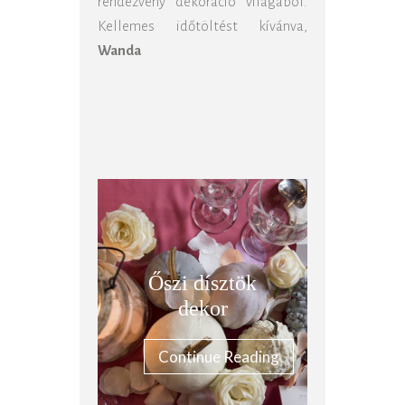
rendezvény dekoráció világából.
Kellemes időtöltést kívánva,
Wanda
Őszi dísztök
dekor
Continue Reading