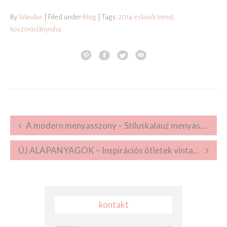
By
Wandus
| Filed under
Blog
| Tags:
2014 esküvői trend
,
koszorúslányruha
Post navigation
A modern menyasszony – Stíluskalauz menyasszonyoknak
ÚJ ALAPANYAGOK – Inspirációs ötletek vintage, natur dekorhoz, lenvászon terítők
kontakt