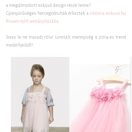
a megálmodott esküvő design része lenne?
Gyönyörűséges hercegnőruhák érkeztek a
viktoria-eskuvo.hu
frissen nyílt webáruházába
.
Siess le ne maradj róla! Limitált mennyiség a 2014-es trend
modelljeiből!