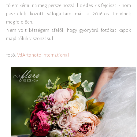
tőlem kérni…na meg persze hozzá illő édes kis fejdíszt. Finom
pasztelek között válogattam már a 2016-os trendnek
megfelelően.
Nem volt kétségem afelől, hogy gyönyörű fotókat kapok
majd tőlük viszonzásul.
fotó:
VdArtphoto International