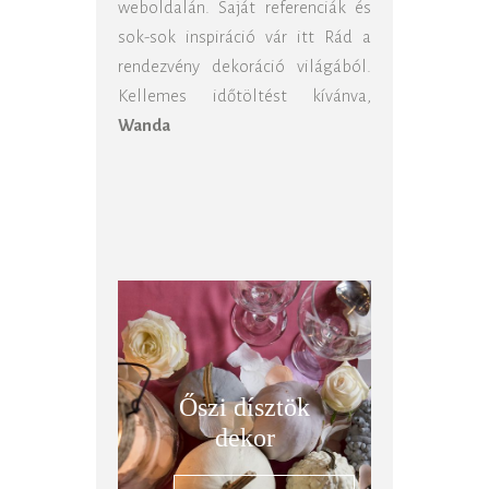
weboldalán. Saját referenciák és
sok-sok inspiráció vár itt Rád a
rendezvény dekoráció világából.
Kellemes időtöltést kívánva,
Wanda
Őszi dísztök
dekor