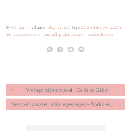
By
Wandus
| Filed under
Blog
,
Egyéb
| Tags:
2016 esküvő trend
,
2016
menyasszonyi csokor
,
pasztell
,
púderrózsaszín
,
pünkösdi rózsa
Post navigation
Vintage báj mentával – Csilla és Gábor
Menta és pasztell különlegességek – Dorka és Zsolti