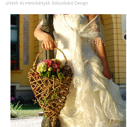
ültető- és menükártyák: Esküvőváró Design