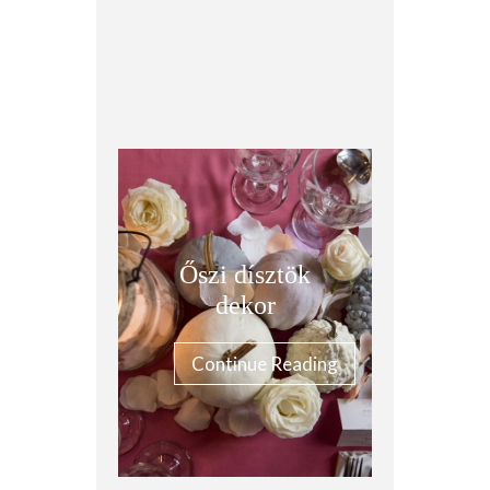
Őszi dísztök
dekor
Continue Reading