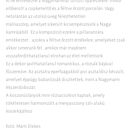
Ki ne emlékezne a Nagymaminál töltött nyárestékre…mikor
előkerült a csipketerítő és a féltve őrzött porcelán. Vagy
netalántán az utolsó üveg felejthetetlen
málnaszörp, amelyet sikerült kicsempésznünk a Nagyi
kamrájából. Ez a kompozíció ezekre a pillanatokra
emlékeztet….azokra a féltve őrzött értékekre, amelyeket csak
akkor ismerünk fel…amikor már majdnem
visszafordíthatatlanul elrohan az élet mellettünk.
Ez a dekor javíthatatlanul romantikus, a rózsák bájával
fűszerezve. Az asztalra eperfaágakból pici asztaldísz készült,
amelyet éppúgy babarózsák diszítettek, mint a Nagymami
ékszerdobozát.
A koszorúslányok mini rózsacsokrot kaptak, amely
tökéletesen harmonizált a menyasszony szív alakú
kosárkájához.
fotó: Marti Elekes