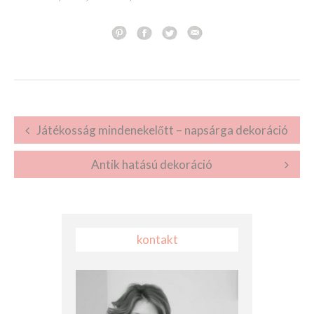
Post navigation
Játékosság mindenekelőtt – napsárga dekoráció
Antik hatású dekoráció
kontakt