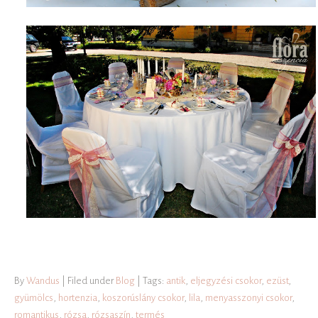
By
Wandus
| Filed under
Blog
| Tags:
antik
,
eljegyzési csokor
,
ezüst
,
gyümölcs
,
hortenzia
,
koszorúslány csokor
,
lila
,
menyasszonyi csokor
,
romantikus
,
rózsa
,
rózsaszín
,
termés