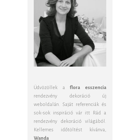
Üdvözöllek a
flora esszencia
rendezvény dekoráció új
weboldalán. Saját referenciák és
sok-sok inspiráció vár itt Rád a
rendezvény dekoráció világából.
Kellemes időtöltést kívánva,
Wanda