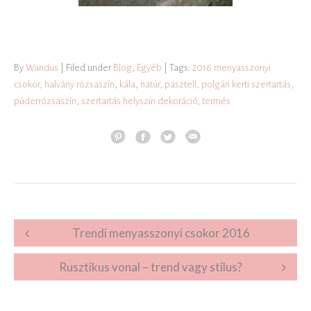
By
Wandus
| Filed under
Blog
,
Egyéb
| Tags:
2016 menyasszonyi
csokor
,
halvány rózsaszín
,
kála
,
natúr
,
pasztell
,
polgári kerti szertartás
,
púderrózsaszín
,
szertartás helyszín dekoráció
,
termés
Post navigation
Trendi menyasszonyi csokor 2016
Rusztikus vonal – trend vagy stílus?