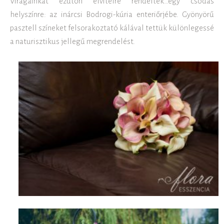
Virágainkat ezúton elvitelre rendelték…egy csodás
helyszínre: az inárcsi Bodrogi-kúria enteriőrjébe. Gyönyörű
pasztell színeket felsorakoztató kálával tettük különlegessé
a naturisztikus jellegű megrendelést.