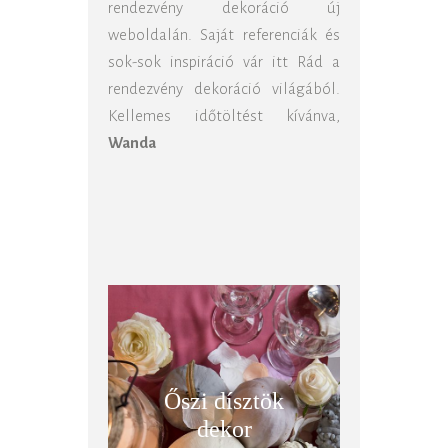
rendezvény dekoráció új
weboldalán. Saját referenciák és
sok-sok inspiráció vár itt Rád a
rendezvény dekoráció világából.
Kellemes időtöltést kívánva,
Wanda
Őszi dísztök
dekor