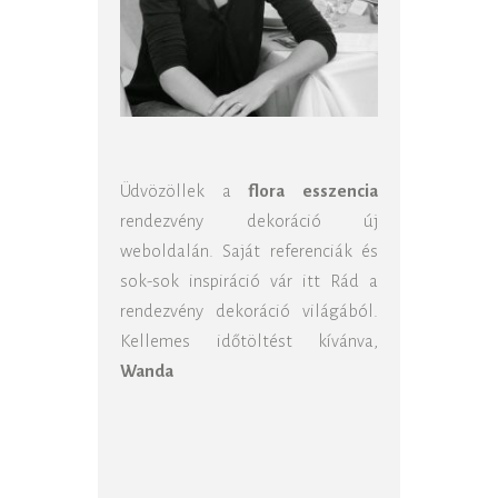
Üdvözöllek a
flora esszencia
rendezvény dekoráció új
weboldalán. Saját referenciák és
sok-sok inspiráció vár itt Rád a
rendezvény dekoráció világából.
Kellemes időtöltést kívánva,
Wanda