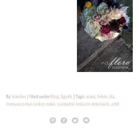
By
Wandus
| Filed under
Blog
,
Egyéb
| Tags:
arany
,
fehér
,
lila
,
menyasszonyi csokor
,
natúr
,
szertartás helyszín dekoráció
,
zöld