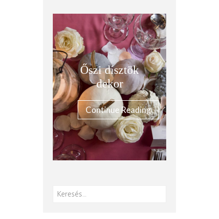
Őszi dísztök
dekor
Continue Reading
Keresés: