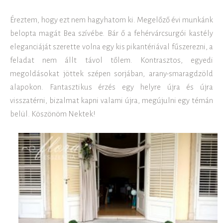
Éreztem, hogy ezt nem hagyhatom ki. Megelőző évi munkánk
belopta magát Bea szívébe. Bár ő a fehérvárcsurgói kastély
eleganciáját szerette volna egy kis pikantériával fűszerezni, a
feladat nem állt távol tőlem. Kontrasztos, egyedi
megoldásokat jöttek szépen sorjában, arany-smaragdzöld
alapokon. Fantasztikus érzés egy helyre újra és újra
visszatérni, bizalmat kapni valami újra, megújulni egy témán
belül. Köszönöm Nektek!