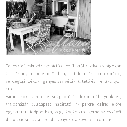
Teljeskörű esküvő dekoráció a textilektől kezdve a virágokon
át bármilyen bérelhető hangulatelem és térdekoráció,
vendégajándékok, igényes szalvéták, ültető és menükártyák
stb.
Várunk sok szeretettel virágkötő és dekor műhelyünkben,
Majosházán (Budapest határától 15 percre délre) előre
egyeztetett időpontban, vagy árajánlatot kérhetsz esküvői
dekorációra, családi rendezvényekre a következő címen: