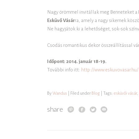
Nagy örömmel invitállak meg Benneteket a
Esküvő Vásár
ra, amely a nagy sikernek kös
Ne hagyjátok ki a lehetőséget, sok-sok színv
Csodás romantikus dekor összeállítással vár
Időpont: 2014. január 18-19.
További info itt:
http://www.eskuvovasar.hu/
By
Wandus
| Filed under
Blog
| Tags:
esküvői vásár
,
share