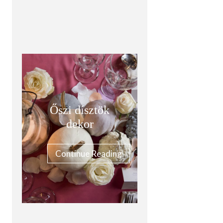
Őszi dísztök
dekor
Continue Reading