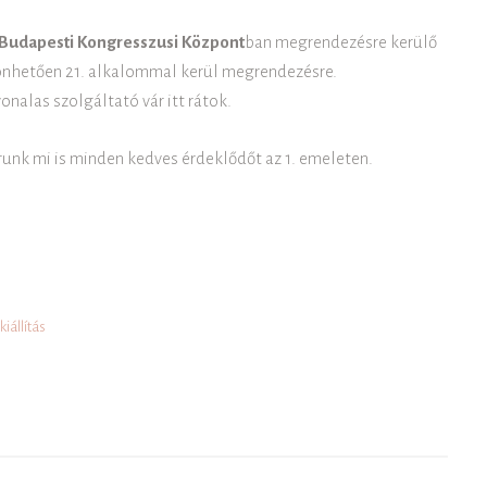
Budapesti Kongresszusi Központ
ban megrendezésre kerülő
zönhetően 21. alkalommal kerül megrendezésre.
onalas szolgáltató vár itt rátok.
unk mi is minden kedves érdeklődőt az 1. emeleten.
kiállítás