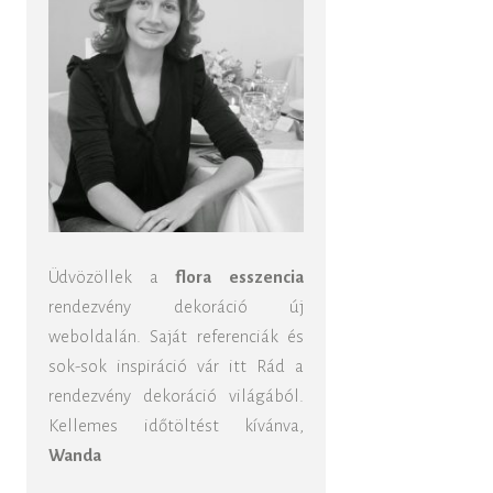
Üdvözöllek a
flora esszencia
rendezvény dekoráció új
weboldalán. Saját referenciák és
sok-sok inspiráció vár itt Rád a
rendezvény dekoráció világából.
Kellemes időtöltést kívánva,
Wanda