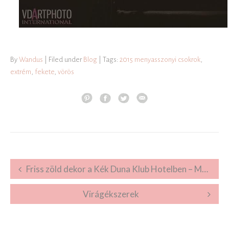
By
Wandus
| Filed under
Blog
| Tags:
2015 menyasszonyi csokrok
,
extrém
,
fekete
,
vörös
Post navigation
Friss zöld dekor a Kék Duna Klub Hotelben – Móni és Gábor
Virágékszerek