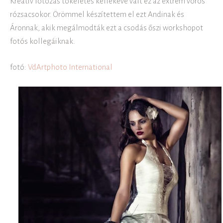
Kreatív fotózás tökéletes kellékévé vált ez az extrém vörös
rózsacsokor. Örömmel készítettem el ezt Andinak és
Áronnak, akik megálmodták ezt a csodás őszi workshopot
fotós kollegáiknak.
fotó:
VdArtphoto International