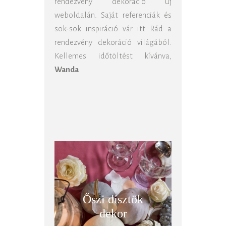
rendezvény dekoráció új
weboldalán. Saját referenciák és
sok-sok inspiráció vár itt Rád a
rendezvény dekoráció világából.
Kellemes időtöltést kívánva,
Wanda
Őszi dísztök
dekor