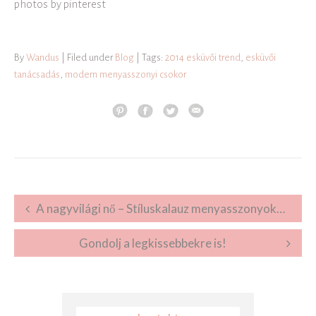
photos by pinterest
By
Wandus
| Filed under
Blog
| Tags:
2014 esküvői trend
,
esküvői
tanácsadás
,
modern menyasszonyi csokor
Post navigation
A nagyvilági nő – Stíluskalauz menyasszonyoknak
Gondolj a legkissebbekre is!