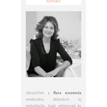
kontakt
Üdvözöllek a
flora esszencia
rendezvény dekoráció új
weboldalán. Saját referenciák és