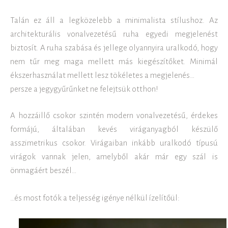
Talán ez áll a legközelebb a minimalista stílushoz. Az
architekturális vonalvezetésű ruha egyedi megjelenést
biztosít. A ruha szabása és jellege olyannyira uralkodó, hogy
nem tűr meg maga mellett más kiegészítőket. Minimál
ékszerhasználat mellett lesz tökéletes a megjelenés…
persze a jegygyűrűnket ne felejtsük otthon!
A hozzáillő csokor szintén modern vonalvezetésű, érdekes
formájú, általában kevés viráganyagból készülő
asszimetrikus csokor. Virágaiban inkább uralkodó típusú
virágok vannak jelen, amelyből akár már egy szál is
önmagáért beszél…
…és most fotók a teljesség igénye nélkül ízelítőül: