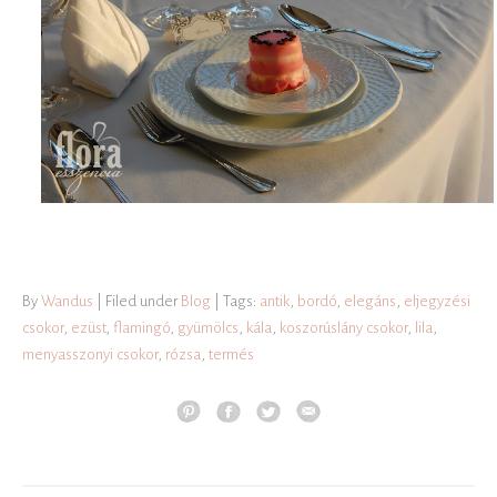
By
Wandus
| Filed under
Blog
| Tags:
antik
,
bordó
,
elegáns
,
eljegyzési
csokor
,
ezüst
,
flamingó
,
gyümölcs
,
kála
,
koszorúslány csokor
,
lila
,
menyasszonyi csokor
,
rózsa
,
termés