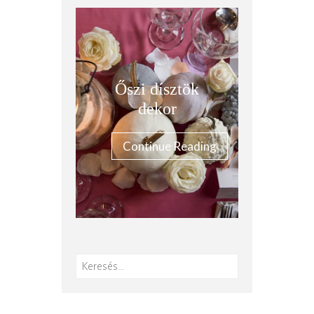
Őszi dísztök
dekor
Continue Reading
Keresés: