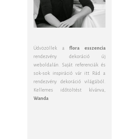
Üdvözöllek a
flora esszencia
rendezvény dekoráció új
weboldalán. Saját referenciák és
sok-sok inspiráció vár itt Rád a
rendezvény dekoráció világából.
Kellemes időtöltést kívánva,
Wanda