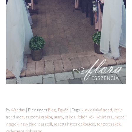
By
Wandus
| Filed under
Blog
,
Egyéb
| Tags:
2017 esküvő trend
,
2017
trend menyasszonyi csokor
,
arany
,
csíkos
,
fehér
,
kék
,
kövirózsa
,
mezei
virágok
,
navy blue
,
pasztell
,
rozetta háttér dekoráció
,
tengerészkék
,
vadvirágos dekoráció