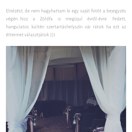
Elnézést, de nem hagyhattam ki egy saját fotót a bejegyzés
végén…hisz a Zöldfa is megújul évről-évre. Fedett,
hangulatos kültéri szertartáshelyszín vár rátok ha ezt az
éttermet választjátok:)))