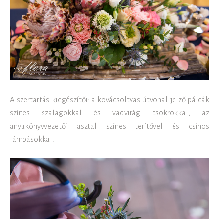
A szertartás kiegészítői: a kovácsoltvas útvonal jelző pálcák
színes szalagokkal és vadvirág csokrokkal, az
anyakönyvvezetői asztal színes terítővel és csinos
lámpásokkal.