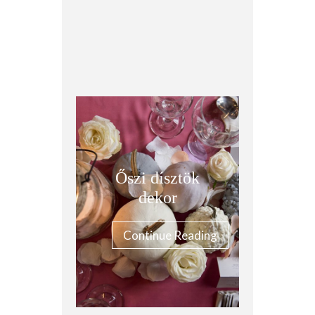
Őszi dísztök
dekor
Continue Reading