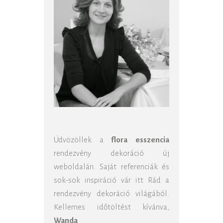
Üdvözöllek a
flora esszencia
rendezvény dekoráció új
weboldalán. Saját referenciák és
sok-sok inspiráció vár itt Rád a
rendezvény dekoráció világából.
Kellemes időtöltést kívánva,
Wanda