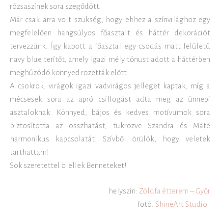
rózsaszínek sora szegődött.
Már csak arra volt szükség, hogy ehhez a színvilághoz egy
megfelelően hangsúlyos főasztalt és háttér dekorációt
tervezzünk. Így kapott a főasztal egy csodás matt felületű
navy blue terítőt, amely igazi mély tónust adott a háttérben
meghúzódó könnyed rozetták előtt.
A csokrok, virágok igazi vadvirágos jelleget kaptak, míg a
mécsesek sora az apró csillogást adta meg az ünnepi
asztaloknak. Könnyed, bájos és kedves motívumok sora
biztosította az összhatást, tükrözve Szandra és Máté
harmonikus kapcsolatát. Szívből örülök, hogy veletek
tarthattam!
Sok szeretettel ölellek Benneteket!
helyszín:
Zöldfa étterem – Győr
fotó:
ShineArt Studio