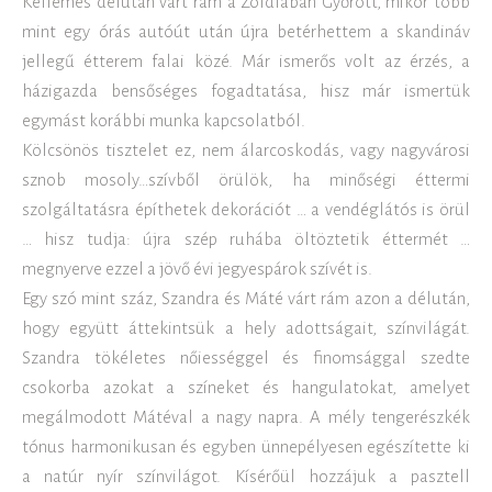
Kellemes délután várt rám a Zöldfában Győrött, mikor több
mint egy órás autóút után újra betérhettem a skandináv
jellegű étterem falai közé. Már ismerős volt az érzés, a
házigazda bensőséges fogadtatása, hisz már ismertük
egymást korábbi munka kapcsolatból.
Kölcsönös tisztelet ez, nem álarcoskodás, vagy nagyvárosi
sznob mosoly…szívből örülök, ha minőségi éttermi
szolgáltatásra építhetek dekorációt … a vendéglátós is örül
… hisz tudja: újra szép ruhába öltöztetik éttermét …
megnyerve ezzel a jövő évi jegyespárok szívét is.
Egy szó mint száz, Szandra és Máté várt rám azon a délután,
hogy együtt áttekintsük a hely adottságait, színvilágát.
Szandra tökéletes nőiességgel és finomsággal szedte
csokorba azokat a színeket és hangulatokat, amelyet
megálmodott Mátéval a nagy napra. A mély tengerészkék
tónus harmonikusan és egyben ünnepélyesen egészítette ki
a natúr nyír színvilágot. Kísérőül hozzájuk a pasztell