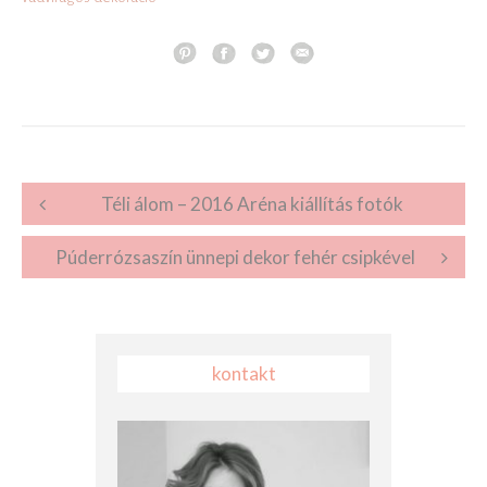
Post navigation
Téli álom – 2016 Aréna kiállítás fotók
Púderrózsaszín ünnepi dekor fehér csipkével
kontakt