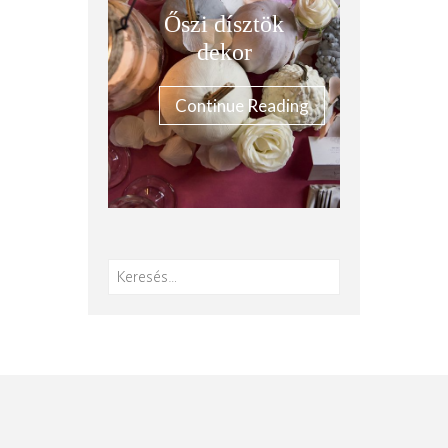
Őszi dísztök
dekor
Continue Reading
Keresés: