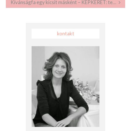
Kívánságfa egy kicsit másként – KÉPKERET: tematikus esküvői dekor
kontakt