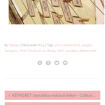
By
Wandus
| Filed under
Blog
| Tags:
2014 esküvői trend
,
elegáns
,
facsipesz
,
fehér
,
kovácsolt vas állvány
,
krém
,
rusztikus
,
ültetési rend
Post navigation
KÉPKERET: tematikus esküvői dekor – Csillu és Szabi