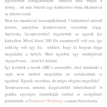
Egyszerűen kihagyhatatlan. Annyira adta magát a
dolog… mi más lehetne egy képkeretes téma alkalmával
az ültetési rend.
Nem kis munkával összeaplikáltunk 3 különböző méretű
keretet, amelyben kenderzsinórt vezettünk végig.
Aprócska facsipeszekkel rögzítettük az egyedi kis
kártyákat. Mivel közel 200 fős eseményről volt szó, így
szükség volt egy kis trükkre, hogy ki hogyan fogja
megtalálni a helyét. Mert ugyebár egy vendéglistát
végigolvasni …nem kis feladat.
Így kerültek a nevek ABC-s sorrendbe, ahol mindenki a
saját neve mellett megtalálta az asztalszámát is
egyúttal.
Egyedi, rusztikus, de mégis elegáns megoldás!
Természetesen minden kiegészítőjét kibérelheted! A
grafika egységes tematikáját ezúttal is szolgáltató
partnerünk: a
Pimpernel Weddings
csapata biztosította.