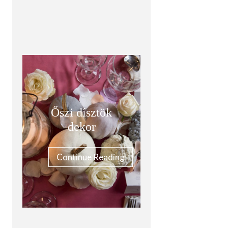
Őszi dísztök
dekor
Continue Reading