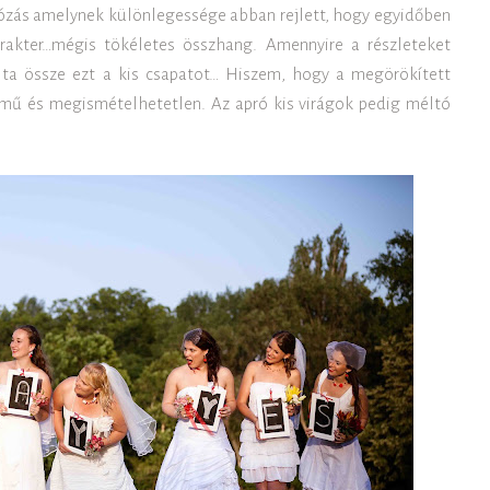
tózás amelynek különlegessége abban rejlett, hogy egyidőben
rakter…mégis tökéletes összhang. Amennyire a részleteket
ta össze ezt a kis csapatot… Hiszem, hogy a megörökített
lmű és megismételhetetlen. Az apró kis virágok pedig méltó