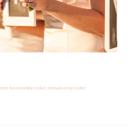
trend
,
koszorúslány csokor
,
menyasszonyi csokor