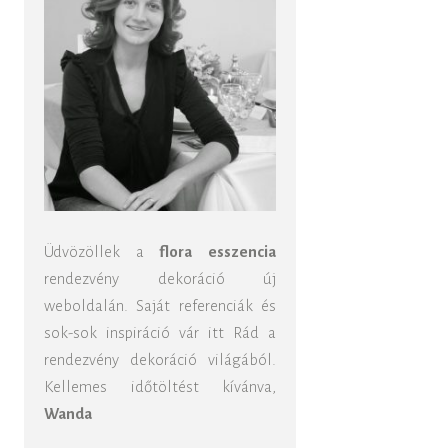
Üdvözöllek a
flora esszencia
rendezvény dekoráció új
weboldalán. Saját referenciák és
sok-sok inspiráció vár itt Rád a
rendezvény dekoráció világából.
Kellemes időtöltést kívánva,
Wanda