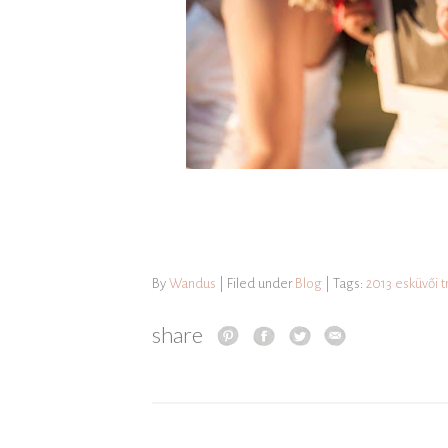
By
Wandus
| Filed under
Blog
| Tags:
2013 esküvői 
share