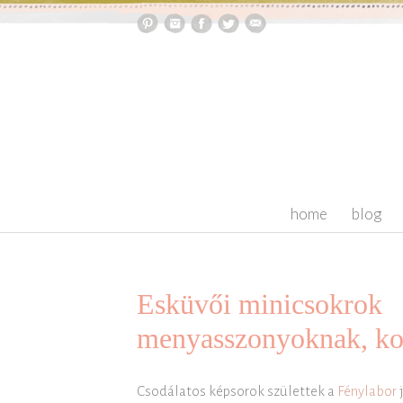
skip to content
home
blog
Esküvői minicsokrok
menyasszonyoknak, ko
Csodálatos képsorok születtek a
Fénylabor
j