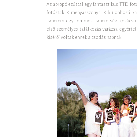
Az apropó ezúttal egy fantasztikus TTD fo
fotóztak 8 menyasszonyt. 8 különböző ka
ismerem egy fórumos ismeretség kovácsol
első személyes találkozás varázsa egyérte
kísérői voltak ennek a csodás napnak.