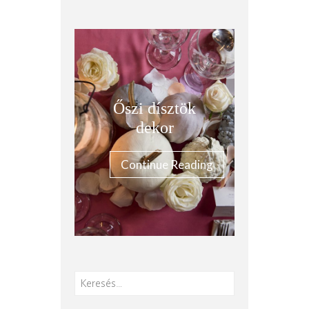
Őszi dísztök
dekor
Continue Reading
Keresés: