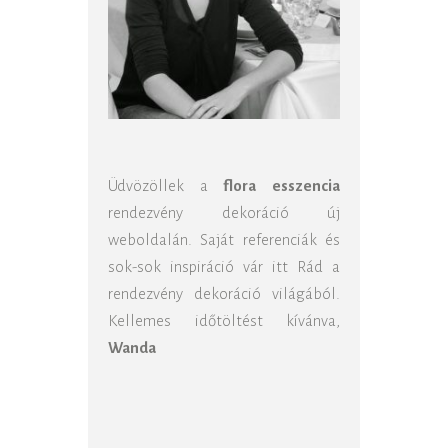
Üdvözöllek a
flora esszencia
rendezvény dekoráció új
weboldalán. Saját referenciák és
sok-sok inspiráció vár itt Rád a
rendezvény dekoráció világából.
Kellemes időtöltést kívánva,
Wanda