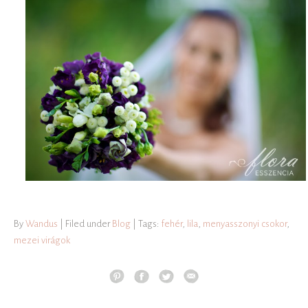
By
Wandus
| Filed under
Blog
| Tags:
fehér
,
lila
,
menyasszonyi csokor
,
mezei virágok