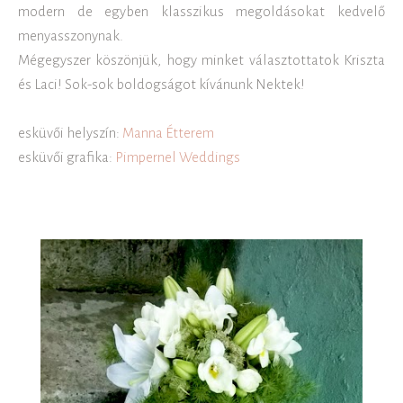
modern de egyben klasszikus megoldásokat kedvelő
menyasszonynak.
Mégegyszer köszönjük, hogy minket választottatok Kriszta
és Laci! Sok-sok boldogságot kívánunk Nektek!
esküvői helyszín:
Manna Étterem
esküvői grafika:
Pimpernel Weddings