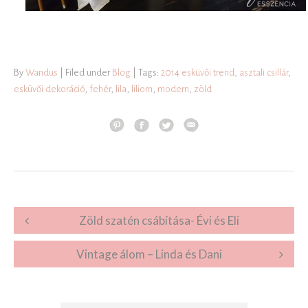
By
Wandus
| Filed under
Blog
| Tags:
2014 esküvői trend
,
asztali csillár
,
esküvői dekoráció
,
fehér
,
lila
,
liliom
,
modern
,
zöld
Post navigation
Zöld szatén csábítása- Évi és Eli
Vintage álom – Linda és Dani