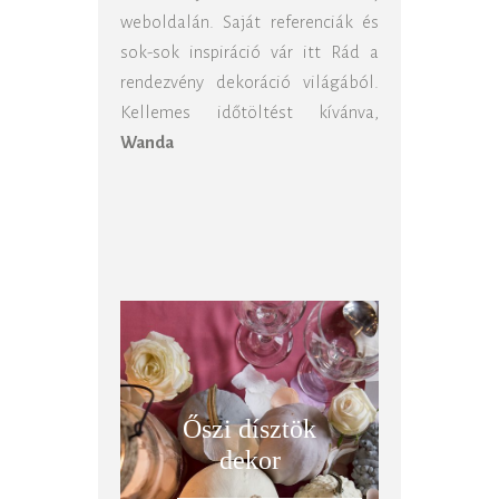
weboldalán. Saját referenciák és
sok-sok inspiráció vár itt Rád a
rendezvény dekoráció világából.
Kellemes időtöltést kívánva,
Wanda
Őszi dísztök
dekor