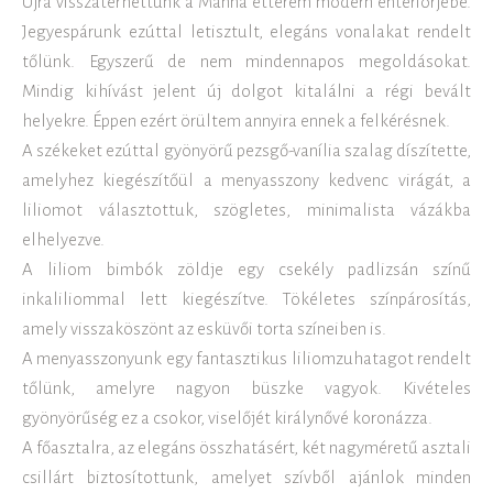
Újra visszatérhettünk a Manna étterem modern enteriörjébe.
Jegyespárunk ezúttal letisztult, elegáns vonalakat rendelt
tőlünk. Egyszerű de nem mindennapos megoldásokat.
Mindig kihívást jelent új dolgot kitalálni a régi bevált
helyekre. Éppen ezért örültem annyira ennek a felkérésnek.
A székeket ezúttal gyönyörű pezsgő-vanília szalag díszítette,
amelyhez kiegészítőül a menyasszony kedvenc virágát, a
liliomot választottuk, szögletes, minimalista vázákba
elhelyezve.
A liliom bimbók zöldje egy csekély padlizsán színű
inkaliliommal lett kiegészítve. Tökéletes színpárosítás,
amely visszaköszönt az esküvői torta színeiben is.
A menyasszonyunk egy fantasztikus liliomzuhatagot rendelt
tőlünk, amelyre nagyon büszke vagyok. Kivételes
gyönyörűség ez a csokor, viselőjét királynővé koronázza.
A főasztalra, az elegáns összhatásért, két nagyméretű asztali
csillárt biztosítottunk, amelyet szívből ajánlok minden