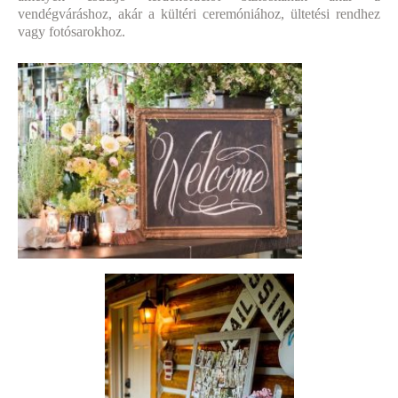
vendégváráshoz, akár a kültéri ceremóniához, ültetési rendhez
vagy fotósarokhoz.