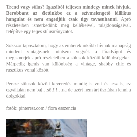
Trend vagy stílus? Igazából teljesen mindegy minek hívjuk.
Berobbant az életünkbe ez a szívmelengető idillikus
hangulat és nem engedjük csak úgy tovasuhanni.
Apró
részleteiben ismerkedünk meg kellékeivel, tulajdonságaival,
felépítve egy teljes stílusirányzatot.
Sokszor tapasztalom, hogy az emberek inkább hívnak manapság
mindent vintage-nek mintsem vegyék a fáradságot és
megismerjék apró részleteiben a stílusok közötti különbségeket.
Márpedig igenis van különbség a vintage, shabby chic és
rusztikus vonal között.
Persze stílusok között keveredés mindig is volt és lesz is, ez
egyáltalán nem baj…sőt!!!…na de azért nem árt tisztában lenni a
dolgokkal.
fotók: pinterest.com / flora esszencia