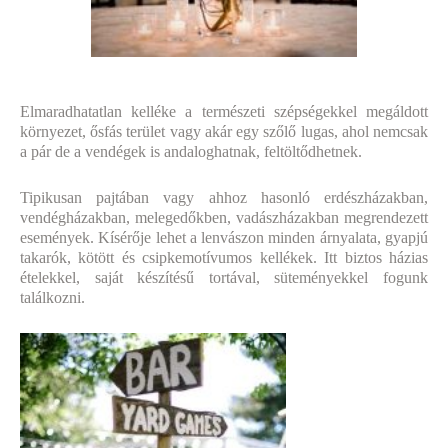
Elmaradhatatlan kelléke a természeti szépségekkel megáldott
környezet, ősfás terület vagy akár egy szőlő lugas, ahol nemcsak
a pár de a vendégek is andaloghatnak, feltöltődhetnek.
Tipikusan pajtában vagy ahhoz hasonló erdészházakban,
vendégházakban, melegedőkben, vadászházakban megrendezett
események. Kísérője lehet a lenvászon minden árnyalata, gyapjú
takarók, kötött és csipkemotívumos kellékek. Itt biztos házias
ételekkel, saját készítésű tortával, süteményekkel fogunk
találkozni.