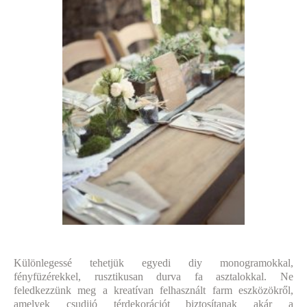
Különlegessé tehetjük egyedi diy monogramokkal,
fényfüzérekkel, rusztikusan durva fa asztalokkal. Ne
feledkezzünk meg a kreatívan felhasznált farm eszközökről,
amelyek csudijó térdekorációt biztosítanak akár a