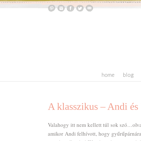
skip to content
home
blog
A klasszikus – Andi és
Valahogy itt nem kellett túl sok szó…olv
amikor Andi felhívott, hogy gyűrűpárnár