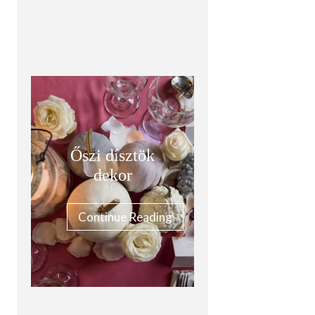
Őszi dísztök
dekor
Continue Reading