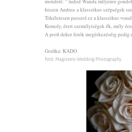
mondott: ” tudod Wanda milyenre gondolo
hiszen Andrea a klasszikus szépségek sz
Tökéletesen passzol ez a klasszikus vonal
Komoly, érett személyiségek ők, mély ér
A profi dekor fotók megérkezéséig pedig 
Grafika: KADO
fotó: Magistero Wedding Photography