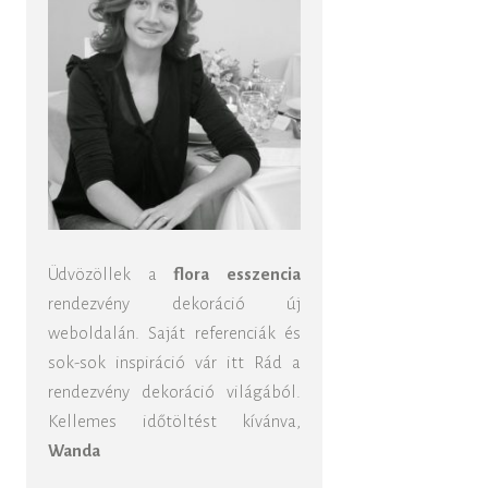
Üdvözöllek a
flora esszencia
rendezvény dekoráció új
weboldalán. Saját referenciák és
sok-sok inspiráció vár itt Rád a
rendezvény dekoráció világából.
Kellemes időtöltést kívánva,
Wanda