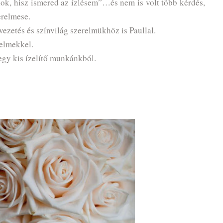
k, hisz ismered az ízlésem”…és nem is volt több kérdés,
erelmese.
vezetés és színvilág szerelmükhöz is Paullal.
zelmekkel.
egy kis ízelítő munkánkból.