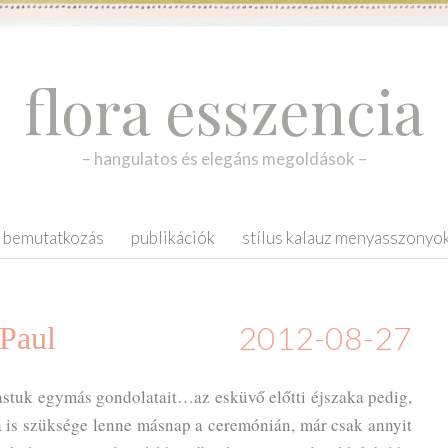
flora esszencia
– hangulatos és elegáns megoldások –
bemutatkozás
publikációk
stílus kalauz menyasszonyo
2012-08-27
 Paul
astuk egymás gondolatait…az esküvő előtti éjszaka pedig,
a is szüksége lenne másnap a ceremónián, már csak annyit