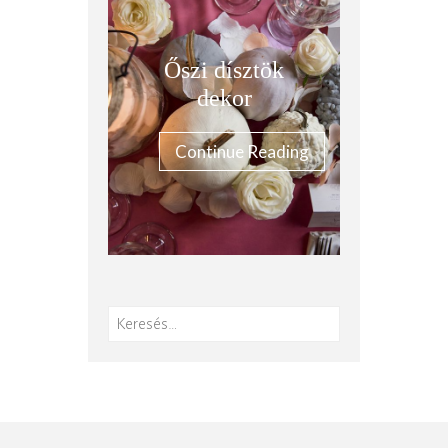
Őszi dísztök
dekor
Continue Reading
Keresés: