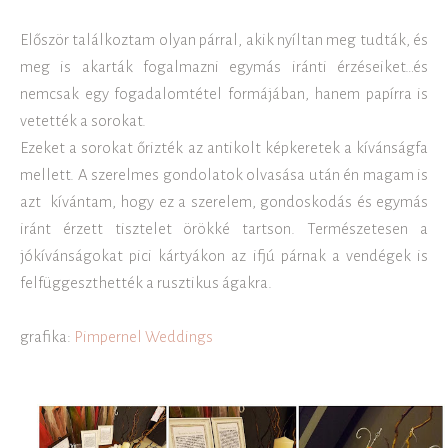
Először találkoztam olyan párral, akik nyíltan meg tudták, és
meg is akarták fogalmazni egymás iránti érzéseiket…és
nemcsak egy fogadalomtétel formájában, hanem papírra is
vetették a sorokat.
Ezeket a sorokat őrizték az antikolt képkeretek a kívánságfa
mellett. A szerelmes gondolatok olvasása után én magam is
azt kívántam, hogy ez a szerelem, gondoskodás és egymás
iránt érzett tisztelet örökké tartson. Természetesen a
jókívánságokat pici kártyákon az ifjú párnak a vendégek is
felfüggeszthették a rusztikus ágakra.
grafika:
Pimpernel Weddings