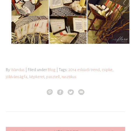
By
Wandus
| Filed under
Blog
| Tags:
2014 esküvői trend
,
csipke
,
jókívánságfa
,
képkeret
,
pasztell
,
rusztikus