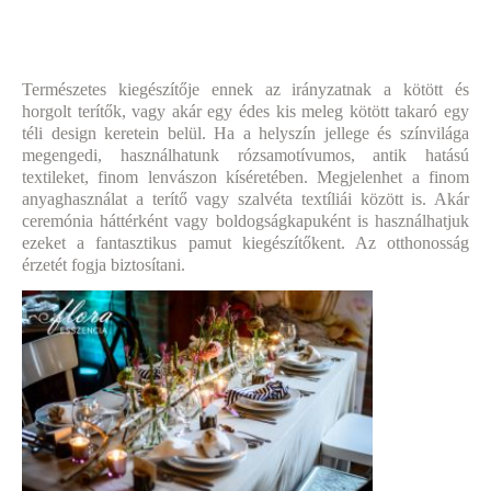
Természetes kiegészítője ennek az irányzatnak a kötött és
horgolt terítők, vagy akár egy édes kis meleg kötött takaró egy
téli design keretein belül. Ha a helyszín jellege és színvilága
megengedi, használhatunk rózsamotívumos, antik hatású
textileket, finom lenvászon kíséretében. Megjelenhet a finom
anyaghasználat a terítő vagy szalvéta textíliái között is. Akár
ceremónia háttérként vagy boldogságkapuként is használhatjuk
ezeket a fantasztikus pamut kiegészítőkent. Az otthonosság
érzetét fogja biztosítani.