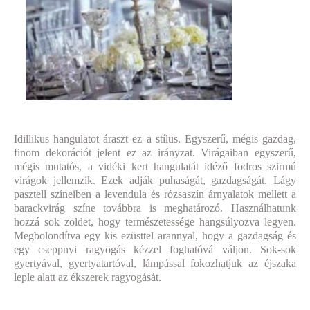
Idillikus hangulatot áraszt ez a stílus. Egyszerű, mégis gazdag,
finom dekorációt jelent ez az irányzat. Virágaiban egyszerű,
mégis mutatós, a vidéki kert hangulatát idéző fodros szirmú
virágok jellemzik. Ezek adják puhaságát, gazdagságát. Lágy
pasztell színeiben a levendula és rózsaszín árnyalatok mellett a
barackvirág színe továbbra is meghatározó. Használhatunk
hozzá sok zöldet, hogy természetessége hangsúlyozva legyen.
Megbolondítva egy kis ezüsttel arannyal, hogy a gazdagság és
egy cseppnyi ragyogás kézzel foghatóvá váljon. Sok-sok
gyertyával, gyertyatartóval, lámpással fokozhatjuk az éjszaka
leple alatt az ékszerek ragyogását.