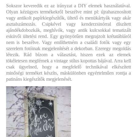
Sokszor keveredik ez az irányzat a DIY elemek használatával.
Olyan kézügyes termékekről beszélve mint pl: újrahasznosított
vagy antikolt papírkiegészítők, ültető és menükártyák vagy akár
asztalszámozás. Csipkével vagy kenderzsinórral díszített
ajándékdobozkák, meghívók, vagy antik kulcsokkal tematizált
esküvői ültetési rend. Egy gyönyörűen megrajzolt krétatábláról
nem is beszélve. Vagy említhetném a családi fotók vagy egy
szerelem fotóinak megjelenítését a dekorban. Ezeregy megoldás
létezik. Rád bízom a választást, hiszen ezek az elemek
tökéletesen megférnek a vintage stílus kopottas bájával. Arra kell
csak ügyelned, hogy a megfelelő technikával elkészített
minőségi terméket készíts, máskülönben egyértelműen rontja a
patináns kiegészítők megjelenését.