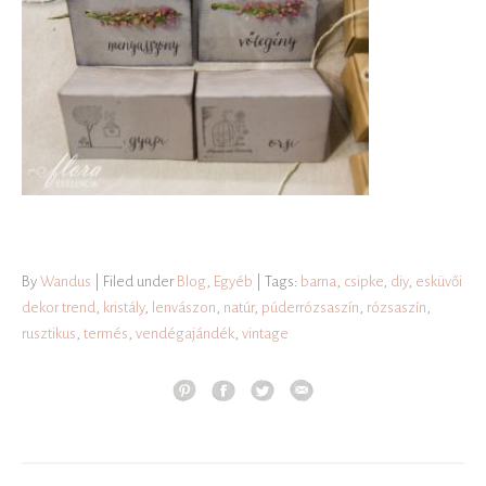
By
Wandus
| Filed under
Blog
,
Egyéb
| Tags:
barna
,
csipke
,
diy
,
esküvői
dekor trend
,
kristály
,
lenvászon
,
natúr
,
púderrózsaszín
,
rózsaszín
,
rusztikus
,
termés
,
vendégajándék
,
vintage