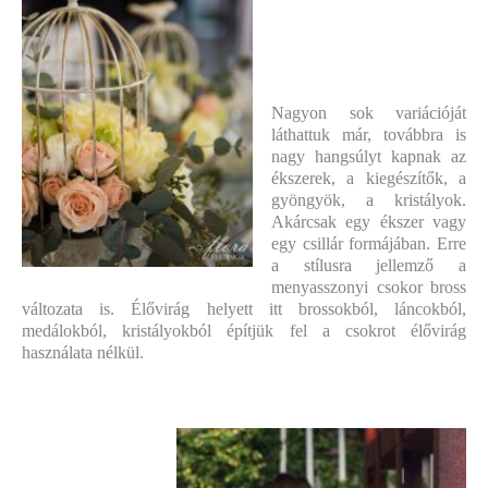
Nagyon sok variációját
láthattuk már, továbbra is
nagy hangsúlyt kapnak az
ékszerek, a kiegészítők, a
gyöngyök, a kristályok.
Akárcsak egy ékszer vagy
egy csillár formájában. Erre
a stílusra jellemző a
menyasszonyi csokor bross
változata is. Élővirág helyett itt brossokból, láncokból,
medálokból, kristályokból építjük fel a csokrot élővirág
használata nélkül.