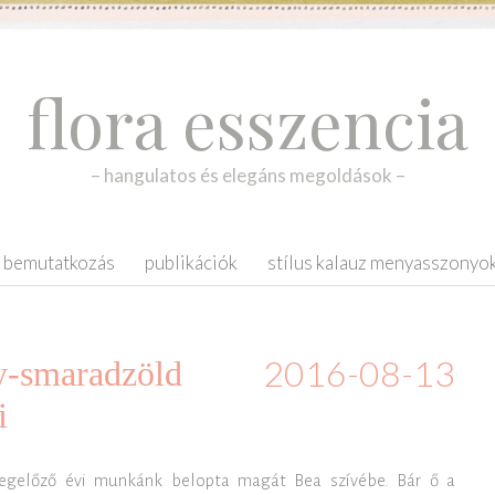
flora esszencia
– hangulatos és elegáns megoldások –
bemutatkozás
publikációk
stílus kalauz menyasszonyo
2016-08-13
y-smaradzöld
i
gelőző évi munkánk belopta magát Bea szívébe. Bár ő a