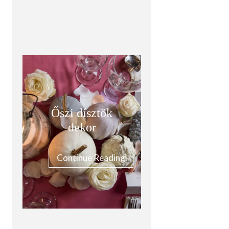
Őszi dísztök
dekor
Continue Reading