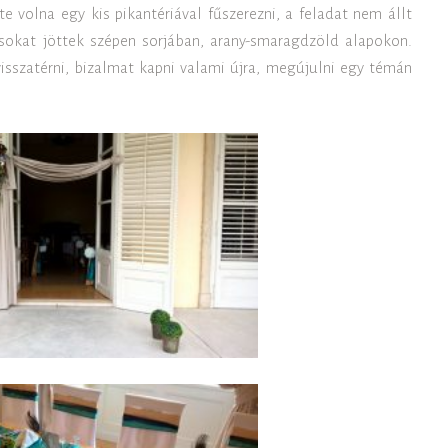
te volna egy kis pikantériával fűszerezni, a feladat nem állt
sokat jöttek szépen sorjában, arany-smaragdzöld alapokon.
visszatérni, bizalmat kapni valami újra, megújulni egy témán