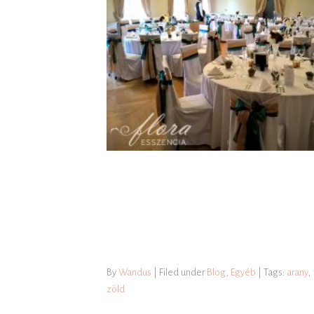
By
Wandus
| Filed under
Blog
,
Egyéb
| Tags:
arany
,
zöld