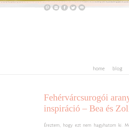
skip to content
home
blog
Fehérvárcsurogói aran
inspiráció – Bea és Zol
Éreztem, hogy ezt nem hagyhatom ki. Me