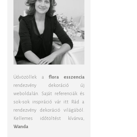
Üdvözöllek a
flora esszencia
rendezvény dekoráció új
weboldalán. Saját referenciák és
sok-sok inspiráció vár itt Rád a
rendezvény dekoráció világából.
Kellemes időtöltést kívánva,
Wanda