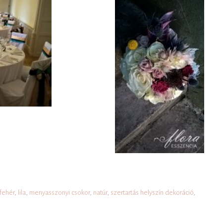
fehér
,
lila
,
menyasszonyi csokor
,
natúr
,
szertartás helyszín dekoráció
,