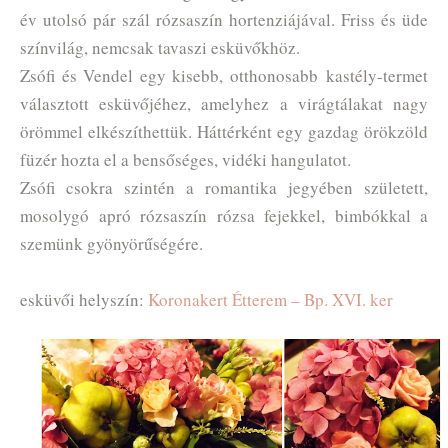
év utolsó pár szál rózsaszín hortenziájával. Friss és üde
színvilág, nemcsak tavaszi esküvőkhöz.
Zsófi és Vendel egy kisebb, otthonosabb kastély-termet
választott esküvőjéhez, amelyhez a virágtálakat nagy
örömmel elkészíthettük. Háttérként egy gazdag örökzöld
füzér hozta el a bensőséges, vidéki hangulatot.
Zsófi csokra szintén a romantika jegyében született,
mosolygó apró rózsaszín rózsa fejekkel, bimbókkal a
szemünk gyönyörűségére.
esküvői helyszín:
Koronakert Étterem – Bp. XVI. ker