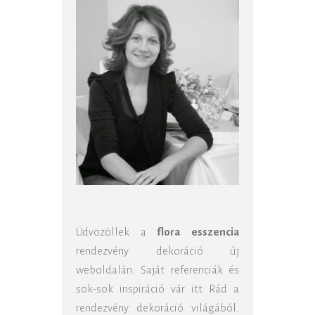
Üdvözöllek a
flora esszencia
rendezvény dekoráció új
weboldalán. Saját referenciák és
sok-sok inspiráció vár itt Rád a
rendezvény dekoráció világából.