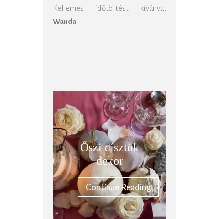
Kellemes időtöltést kívánva,
Wanda
Őszi dísztök
dekor
Continue Reading