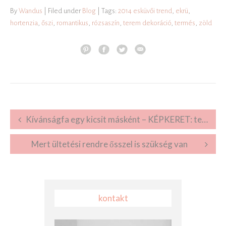
By
Wandus
| Filed under
Blog
| Tags:
2014 esküvői trend
,
ekrü
,
hortenzia
,
őszi
,
romantikus
,
rózsaszín
,
terem dekoráció
,
termés
,
zöld
Post navigation
Kívánságfa egy kicsit másként – KÉPKERET: tematikus esküvői dekor
Mert ültetési rendre ősszel is szükség van
kontakt