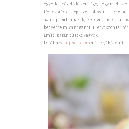
egyetlen nézelődő sem úgy, hogy ne dícsér
térdekorációt képezve. Többszintes csoda e
natúr papírtermékek, kenderzsinoros aján
kedvenceim. Mindez natúr lenvászon terítőn 
amire igazán büszke vagyok.
Fotók a
vdartphoto.com
műhelyéből ezúttal i