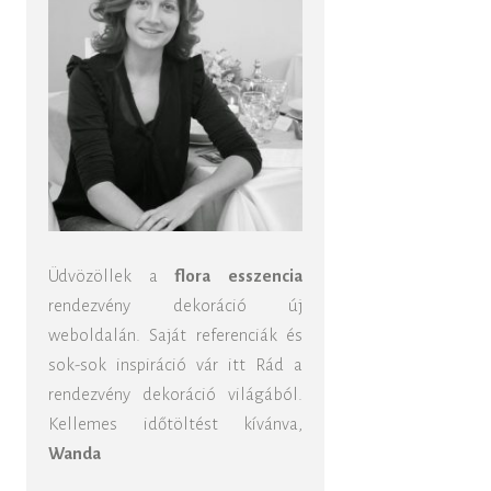
Üdvözöllek a
flora esszencia
rendezvény dekoráció új
weboldalán. Saját referenciák és
sok-sok inspiráció vár itt Rád a
rendezvény dekoráció világából.
Kellemes időtöltést kívánva,
Wanda