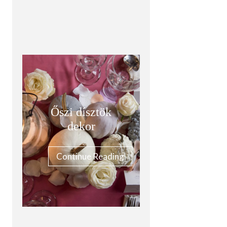
Őszi dísztök
dekor
Continue Reading