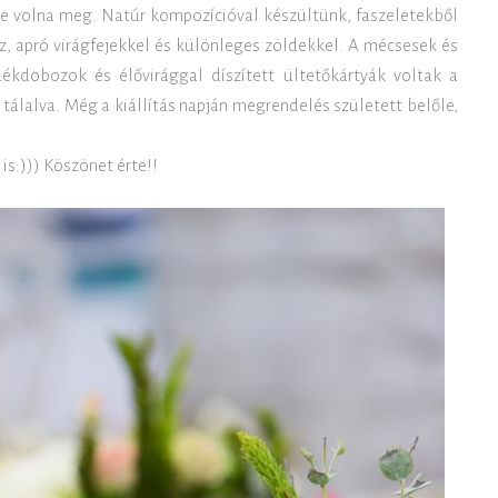
te volna meg. Natúr kompozícióval készültünk, faszeletekből
z, apró virágfejekkel és különleges zöldekkel. A mécsesek és
dékdobozok és élővirággal díszített ültetőkártyák voltak a
tálalva. Még a kiállítás napján megrendelés született belőle,
s:))) Köszönet érte!!