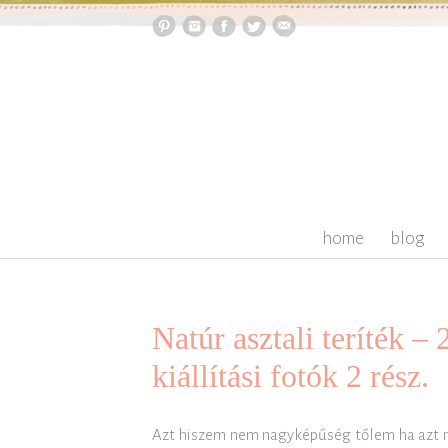
skip to content
home
blog
Natúr asztali teríték –
kiállítási fotók 2 rész.
Azt hiszem nem nagyképűség tőlem ha azt m