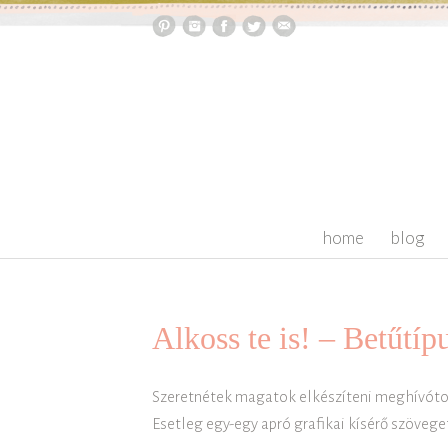
skip to content
home
blog
Alkoss te is! – Betűtíp
Szeretnétek magatok elkészíteni meghívóto
Esetleg egy-egy apró grafikai kísérő szöve