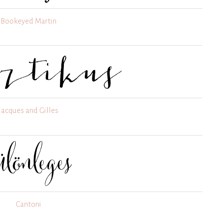
Bookeyed Martin
Jacques and Gilles
Cantoni