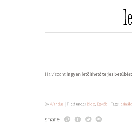
Ha viszont
ingyen letölthető teljes betűkés
By
Wandus
| Filed under
Blog
,
Egyéb
| Tags:
csinál
share