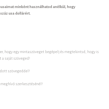
usaimat minként használhatod anélkül, hogy
száz usa dollárért.
zer, hogy egy mintaszöveget begépelj és megtekintsd, hogy is
 a saját szöveged!
 adott szövegeddel!
 a meghívó szerkesztésénél!