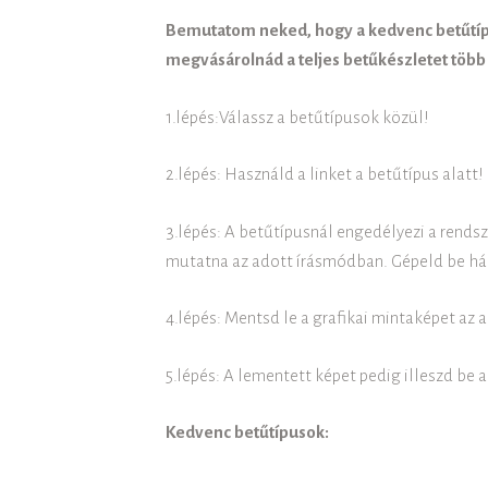
Bemutatom neked, hogy a kedvenc betűtíp
megvásárolnád a teljes betűkészletet több 
1.lépés:Válassz a betűtípusok közül!
2.lépés: Használd a linket a betűtípus alatt!
3.lépés: A betűtípusnál engedélyezi a rends
mutatna az adott írásmódban. Gépeld be hát
4.lépés: Mentsd le a grafikai mintaképet az
5.lépés: A lementett képet pedig illeszd be
Kedvenc betűtípusok: