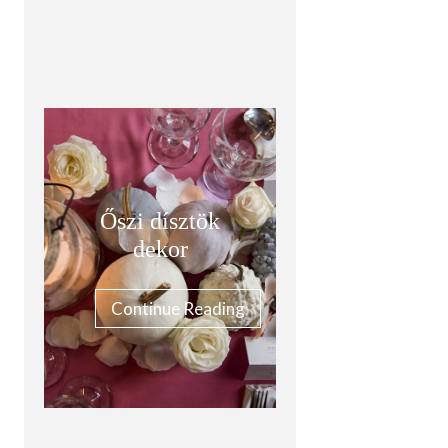
Őszi dísztök
dekor
Continue Reading