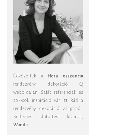
Üdvözöllek a
flora esszencia
rendezvény dekoráció új
weboldalán. Saját referenciák és
sok-sok inspiráció vár itt Rád a
rendezvény dekoráció világából.
Kellemes időtöltést kívánva,
Wanda