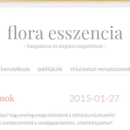
flora esszencia
– hangulatos és elegáns megoldások –
bemutatkozás
publikációk
stílus kalauz menyasszonyo
2015-01-27
usok
kat? Vagy esetleg megpróbálnátok a táblaírás művészetét?
get szerkesztenétek a vendégajándékhoz, ültetőkártyákhoz?