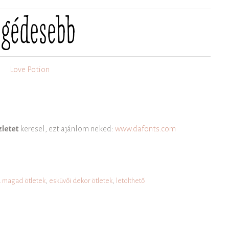
Love Potion
zletet
keresel, ezt ajánlom neked:
www.dafonts.com
d magad ötletek
,
esküvői dekor ötletek
,
letölthető