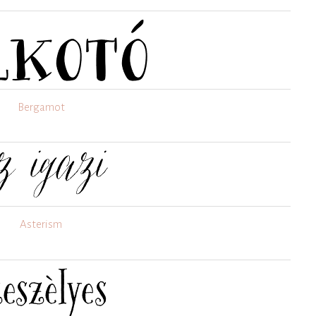
Bergamot
Asterism