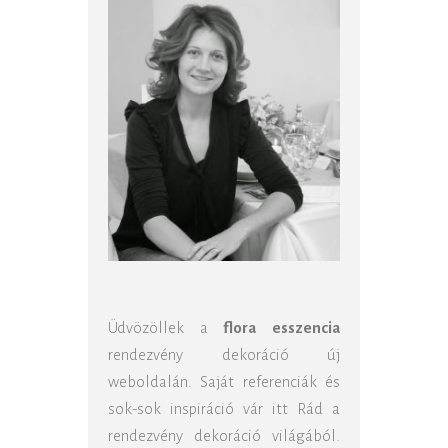
Üdvözöllek a
flora esszencia
rendezvény dekoráció új
weboldalán. Saját referenciák és
sok-sok inspiráció vár itt Rád a
rendezvény dekoráció világából.