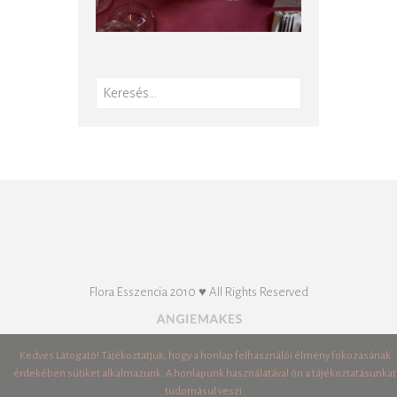
Keresés:
Flora Esszencia 2010 ♥ All Rights Reserved
Kedves Látogató! Tájékoztatjuk, hogy a honlap felhasználói élmény fokozásának
érdekében sütiket alkalmazunk. A honlapunk használatával ön a tájékoztatásunkat
tudomásul veszi.