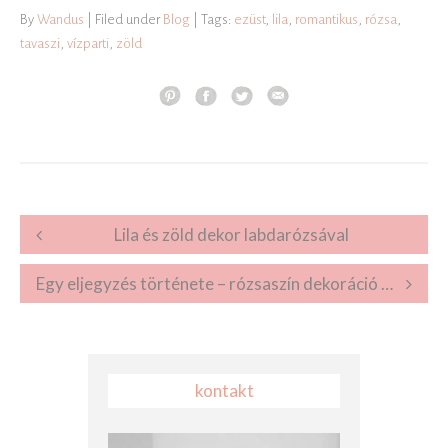
By
Wandus
| Filed under
Blog
| Tags:
ezüst
,
lila
,
romantikus
,
rózsa
,
tavaszi
,
vízparti
,
zöld
Post navigation
Lila és zöld dekor labdarózsával
Egy eljegyzés története – rózsaszín dekoráció pünkösdi rózsából
kontakt