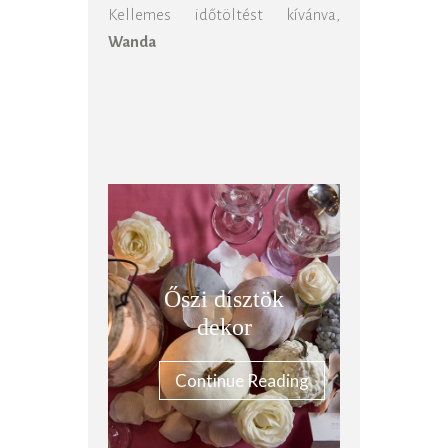
Kellemes időtöltést kívánva,
Wanda
Őszi dísztök
dekor
Continue Reading