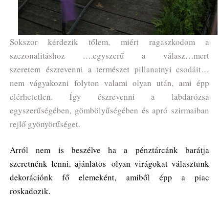
Sokszor kérdezik tőlem, miért ragaszkodom a
szezonalitáshoz ….egyszerű a válasz…mert
szeretem észrevenni a természet pillanatnyi csodáit…
nem vágyakozni folyton valami olyan után, ami épp
elérhetetlen. Így észrevenni a labdarózsa
egyszerűségében, gömbölyűségében és apró szirmaiban
rejlő gyönyörűséget.
Arról nem is beszélve ha a pénztárcánk barátja
szeretnénk lenni, ajánlatos olyan virágokat választunk
dekorációnk fő elemeként, amiből épp a piac
roskadozik.