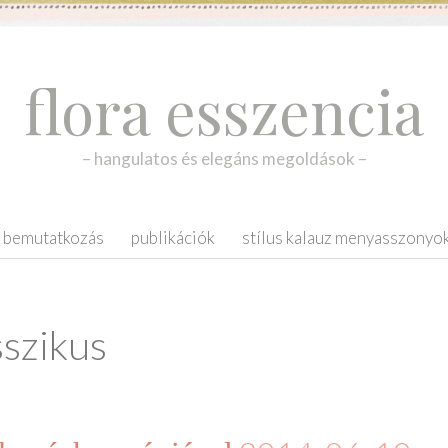
flora esszencia
– hangulatos és elegáns megoldások –
bemutatkozás
publikációk
stílus kalauz menyasszonyo
sszikus