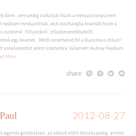
ek tűnni…sem pedig stakulyát húzni a menyasszonyra nem
t nyújtani mindazoknak, akik összhangba kívánják hozni a
 csokorral. Stílusokról, stíluskeveredésekről,
ktek egy keveset. Miről ismerheted fel a klasszikus stílust?
ult vonalvezetést jelent számomra. Valamiért Audrey Hepburn
ad More
share
2012-08-27
 Paul
uk egymás gondolatait…az esküvő előtti éjszaka pedig, amikor