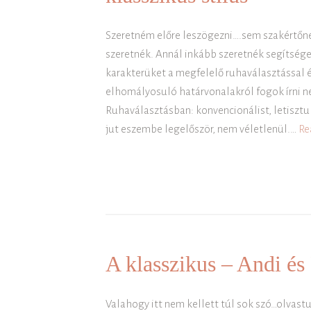
Szeretném előre leszögezni….sem szakértőn
szeretnék. Annál inkább szeretnék segítsége
karakterüket a megfelelő ruhaválasztással és
elhomályosuló határvonalakról fogok írni ne
Ruhaválasztásban: konvencionálist, letiszt
jut eszembe legelőször, nem véletlenül.…
Re
A klasszikus – Andi és
Valahogy itt nem kellett túl sok szó…olvast