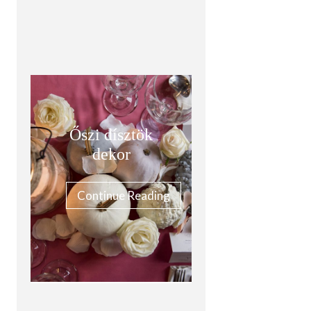
Őszi dísztök
dekor
Continue Reading