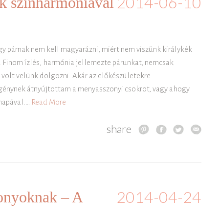
2014-06-10
ök színharmóniával
gy párnak nem kell magyarázni, miért nem viszünk királykék
. Finom ízlés, harmónia jellemezte párunkat, nemcsak
volt velünk dolgozni. Akár az előkészületekre
legénynek átnyújtottam a menyasszonyi csokrot, vagy ahogy
mapával.…
Read More
share
2014-04-24
onyoknak – A