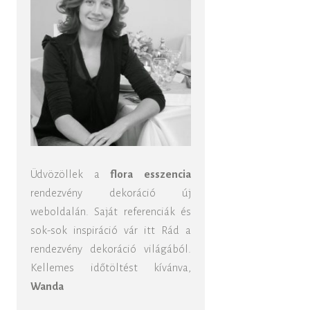
Üdvözöllek a
flora esszencia
rendezvény dekoráció új
weboldalán. Saját referenciák és
sok-sok inspiráció vár itt Rád a
rendezvény dekoráció világából.
Kellemes időtöltést kívánva,
Wanda