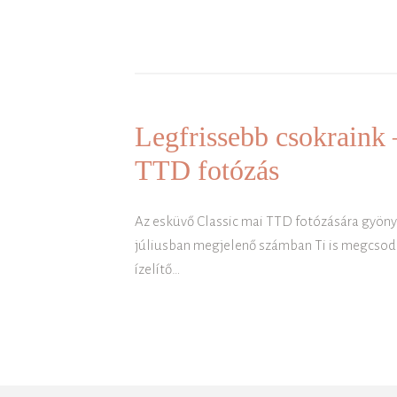
Legfrissebb csokraink 
TTD fotózás
Az esküvő Classic mai TTD fotózására gyön
júliusban megjelenő számban Ti is megcsodál
ízelítő…