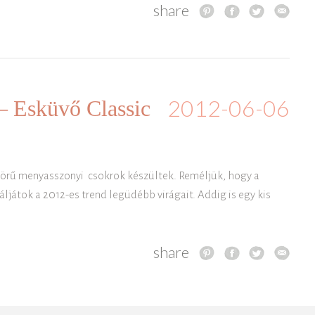
share
2012-06-06
– Esküvő Classic
yörű menyasszonyi csokrok készültek. Reméljük, hogy a
játok a 2012-es trend legüdébb virágait. Addig is egy kis
share