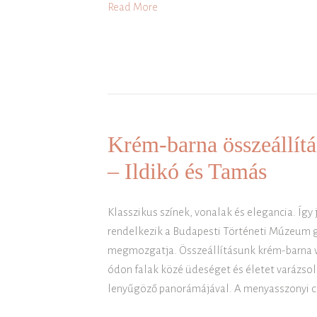
Read More
Krém-barna összeállítá
– Ildikó és Tamás
Klasszikus színek, vonalak és elegancia. Íg
rendelkezik a Budapesti Történeti Múzeum g
megmozgatja. Összeállításunk krém-barna von
ódon falak közé üdeséget és életet varázsoln
lenyűgöző panorámájával. A menyasszonyi 