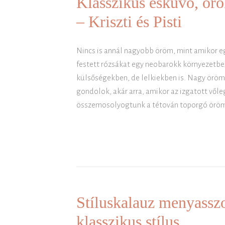
Klasszikus esküvő, ör
– Kriszti és Pisti
Nincs is annál nagyobb öröm, mint amikor e
festett rózsákat egy neobarokk környezetbe
külsőségekben, de lelkiekben is. Nagy öröm 
gondolok, akár arra, amikor az izgatott vő
összemosolyogtunk a tétován toporgó örö
Stíluskalauz menyassz
klasszikus stílus