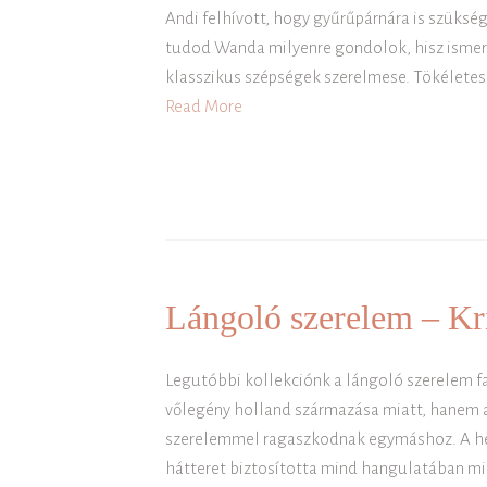
Andi felhívott, hogy gyűrűpárnára is szüksé
tudod Wanda milyenre gondolok, hisz ismere
klasszikus szépségek szerelmese. Tökéletese
Read More
Lángoló szerelem – Kr
Legutóbbi kollekciónk a lángoló szerelem fa
vőlegény holland származása miatt, hanem az
szerelemmel ragaszkodnak egymáshoz. A hely
hátteret biztosította mind hangulatában mi