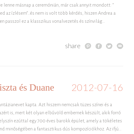
ge lenne másnap a ceremónián, már csak annyit mondott: ”
d az ízlésem”…és nem is volt több kérdés, hiszen Andrea a
n passzol ez a klasszikus vonalvezetés és színvilág…
share
2012-07-16
iszta és Duane
ntázianevet kapta. Azt hiszem nemcsak tüzes színei és a
ért is, mert két olyan elbűvölő embernek készült, akik forró
szín ezúttal egy 700 éves barokk épület, amely a tökéletes
nd minőségében a fantasztikus dús kompozíciókhoz. Az ifjú…