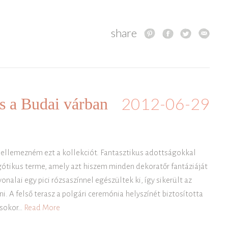
share
2012-06-29
s a Budai várban
y jellemezném ezt a kollekciót. Fantasztikus adottságokkal
ótikus terme, amely azt hiszem minden dekoratőr fantáziáját
alai egy pici rózsaszínnel egészültek ki, így sikerült az
i. A felső terasz a polgári ceremónia helyszínét biztosította
csokor…
Read More